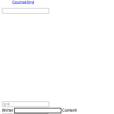
Counseling
Search
검색
Log In
로그인
Cart
장바구니
COUP COFFEE
Writer
Content