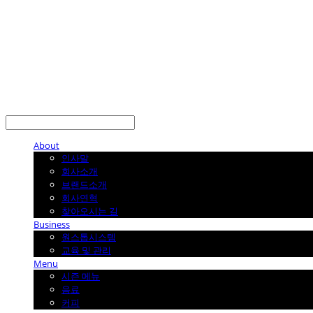
About
인사말
회사소개
브랜드소개
회사연혁
찾아오시는 길
Business
원스톱시스템
교육 및 관리
Menu
시즌 메뉴
음료
커피