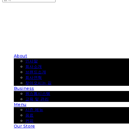
COUP COFFEE
About
인사말
회사소개
브랜드소개
회사연혁
찾아오시는 길
Business
원스톱시스템
교육 및 관리
Menu
시즌 메뉴
음료
커피
Our Store