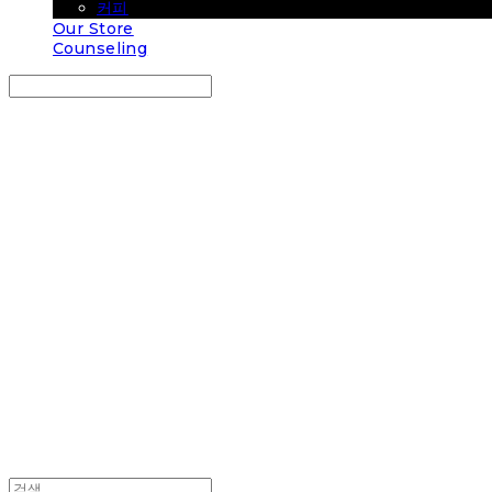
커피
Our Store
Counseling
Search
검색
Log In
로그인
Cart
장바구니
COUP COFFEE