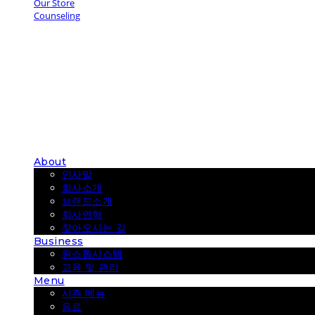
Our Store
Counseling
COUP COFFEE
About
인사말
회사소개
브랜드소개
회사연혁
찾아오시는 길
Business
원스톱시스템
교육 및 관리
Menu
시즌 메뉴
음료