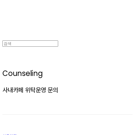
Counseling
사내카페 위탁운영 문의