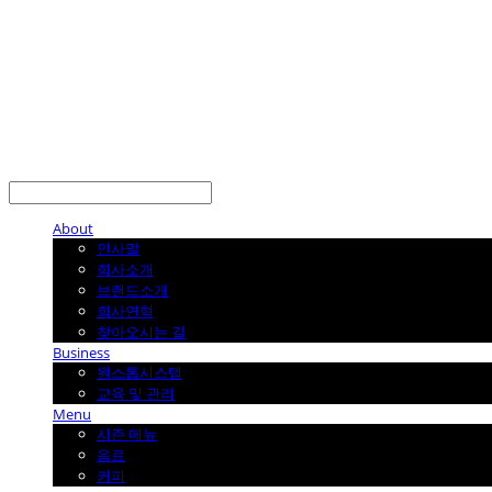
About
인사말
회사소개
브랜드소개
회사연혁
찾아오시는 길
Business
원스톱시스템
교육 및 관리
Menu
시즌 메뉴
음료
커피