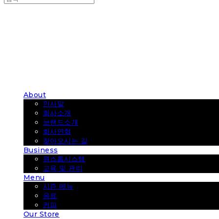
COUP COFFEE
About
인사말
회사소개
브랜드소개
회사연혁
찾아오시는 길
Business
원스톱시스템
교육 및 관리
Menu
시즌 메뉴
음료
커피
Our Store