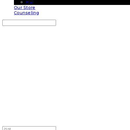
커피
Our Store
Counseling
Search
검색
Log In
로그인
Cart
장바구니
COUP COFFEE