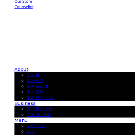
Our Store
Counseling
COUP COFFEE
About
인사말
회사소개
브랜드소개
회사연혁
찾아오시는 길
Business
원스톱시스템
교육 및 관리
Menu
시즌 메뉴
음료