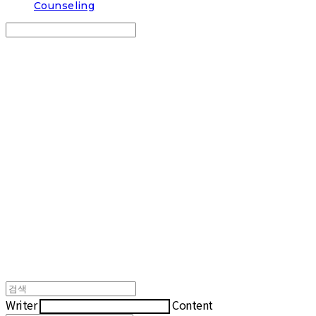
Counseling
Search
검색
Log In
로그인
Cart
장바구니
COUP COFFEE
Writer
Content