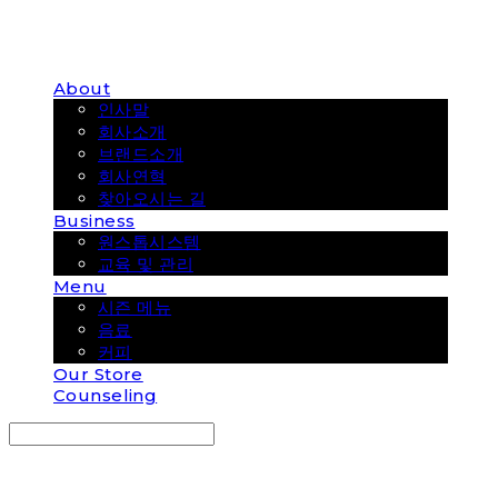
About
인사말
회사소개
브랜드소개
회사연혁
찾아오시는 길
Business
원스톱시스템
교육 및 관리
Menu
시즌 메뉴
음료
커피
Our Store
Counseling
Search
검색
Log In
로그인