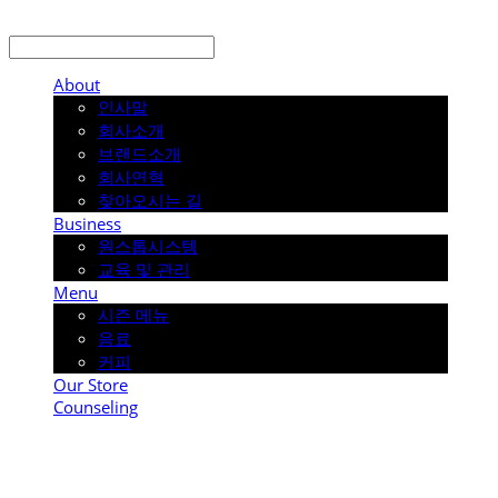
About
인사말
회사소개
브랜드소개
회사연혁
찾아오시는 길
Business
원스톱시스템
교육 및 관리
Menu
시즌 메뉴
음료
커피
Our Store
Counseling
COUP COFFEE