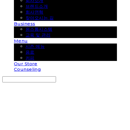
회사소개
브랜드소개
회사연혁
찾아오시는 길
Business
원스톱시스템
교육 및 관리
Menu
시즌 메뉴
음료
커피
Our Store
Counseling
Search
검색
Log In
로그인
Cart
장바구니
COUP COFFEE