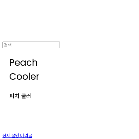
Peach
Cooler
피치 쿨러
상세 설명 머리글