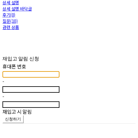
상세 설명
상세 설명 바닥글
후기(0)
질문(10)
관련 상품
재입고 알림 신청
휴대폰 번호
-
-
재입고 시 알림
신청하기